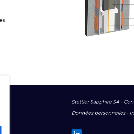
es.
Stettler Sapphire SA – Con
Données personnelles
-
I