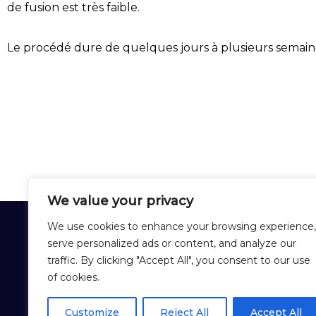
de fusion est très faible.
Le procédé dure de quelques jours à plusieurs semain
We value your privacy
We use cookies to enhance your browsing experience,
STETTLER SAPPHIRE
serve personalized ads or content, and analyze our
Unterfeldweg 3 - 3250 Lyss - SUISSE
traffic. By clicking "Accept All", you consent to our use
Tél :
+41 32 387 40 40
of cookies.
Contact
Customize
Reject All
Accept All