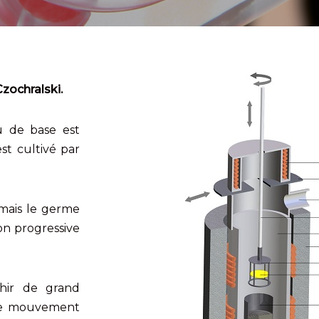
zochralski.
u de base est
t cultivé par
 mais le germe
on progressive
hir de grand
 le mouvement