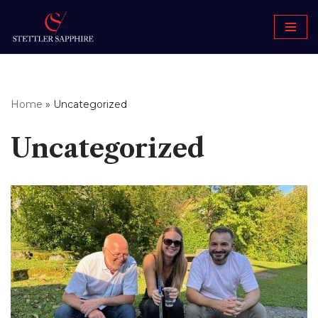
Aller
au
contenu
Home
»
Uncategorized
Uncategorized